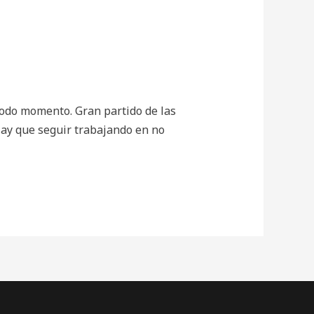
 todo momento. Gran partido de las
 Hay que seguir trabajando en no