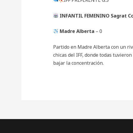
IFF PREFERENTE G.5
INFANTIL FEMENINO Sagrat C
Madre Alberta
– 0
Partido en Madre Alberta con un riv
chicas del IFF, donde todas tuviero
bajar la concentración.