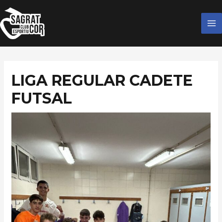
Ir
MA
al
M
contenido
LIGA REGULAR CADETE
FUTSAL