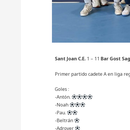
Sant Joan C.E.
1 – 11
Bar Gost Sagr
Primer partido cadete A en liga reg
Goles :
-Antón.
-Noah
-Pau.
-Beltrán
-Adrover