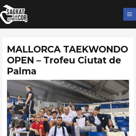
Ir
MA
al
M
contenido
MALLORCA TAEKWONDO
OPEN – Trofeu Ciutat de
Palma