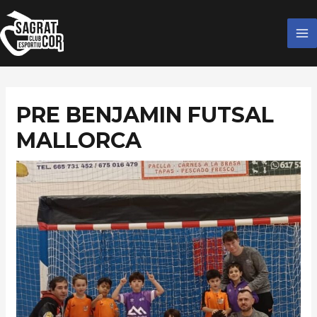
Ir
MA
al
M
contenido
PRE BENJAMIN FUTSAL
MALLORCA